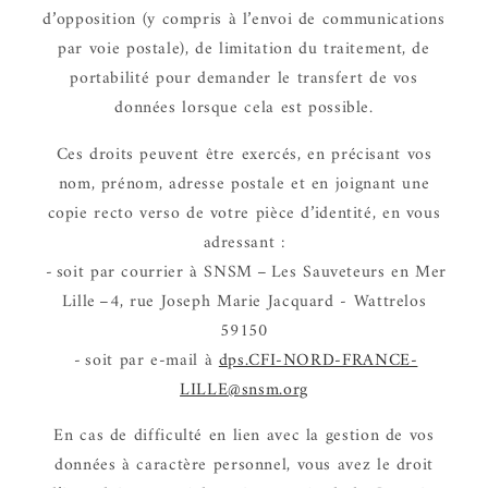
d’op­po­si­tion (y compris à l’en­voi de commu­ni­ca­tions
par voie postale), de limi­ta­tion du trai­te­ment, de
porta­bi­lité pour deman­der le trans­fert de vos
données lorsque cela est possible.
Ces droits peuvent être exer­cés, en préci­sant vos
nom, prénom, adresse postale et en joignant une
copie recto verso de votre pièce d’iden­tité, en vous
adres­sant :
- soit par cour­rier à SNSM – Les Sauve­teurs en Mer
Lille –4, rue Joseph Marie Jacquard - Wattrelos
59150
- soit par e-mail à
dps.CFI-NORD-FRANCE-
LILLE@snsm.org
En cas de diffi­culté en lien avec la gestion de vos
données à carac­tère person­nel, vous avez le droit