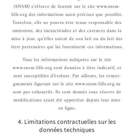
(SNSM) s’ef­force de four­nir sur le site www.snsm-
lille.org des infor­ma­tions aussi précises que possible.
Toute­fois, elle ne pourra être tenue respon­sable des
omis­sions, des inexac­ti­tudes et des carences dans la
mise à jour, qu’elles soient de son fait ou du fait des
tiers parte­naires qui lui four­nissent ces infor­ma­tions.
Tous les infor­ma­tions indiquées sur le site
www.snsm-lille.org sont données à titre indi­ca­tif, et
sont suscep­tibles d’évo­luer. Par ailleurs, les rensei­
gne­ments figu­rant sur le site www.snsm-lille.org ne
sont pas exhaus­tifs. Ils sont donnés sous réserve de
modi­fi­ca­tions ayant été appor­tées depuis leur mise
en ligne.
4. Limi­ta­tions contrac­tuelles sur les
données tech­niques