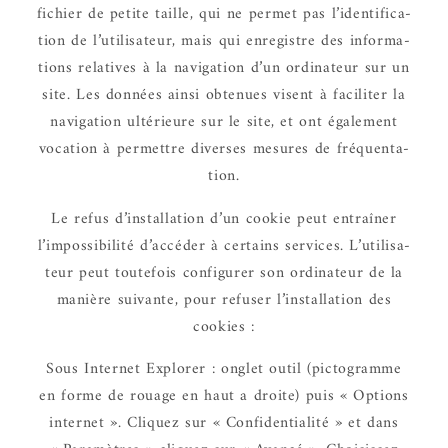
fichier de petite taille, qui ne permet pas l’iden­ti­fi­ca­
tion de l’uti­li­sa­teur, mais qui enre­gistre des infor­ma­
tions rela­tives à la navi­ga­tion d’un ordi­na­teur sur un
site. Les données ainsi obte­nues visent à faci­li­ter la
navi­ga­tion ulté­rieure sur le site, et ont égale­ment
voca­tion à permettre diverses mesures de fréquen­ta­
tion.
Le refus d’ins­tal­la­tion d’un cookie peut entraî­ner
l’im­pos­si­bi­lité d’ac­cé­der à certains services. L’uti­li­sa­
teur peut toute­fois confi­gu­rer son ordi­na­teur de la
manière suivante, pour refu­ser l’ins­tal­la­tion des
cookies :
Sous Inter­net Explo­rer : onglet outil (picto­gramme
en forme de rouage en haut a droite) puis « Options
inter­net ». Cliquez sur « Confi­den­tia­lité » et dans