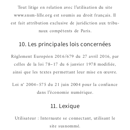
Tout litige en rela­tion avec l’uti­li­sa­tion du site
www.snsm-lille.org est soumis au droit français. Il
est fait attri­bu­tion exclu­sive de juri­dic­tion aux tribu­
naux compé­tents de Paris.
10. Les prin­ci­pales lois concer­nées
Règle­ment Euro­péen 2016/679 du 27 avril 2016, par
celles de la loi 78–17 du 6 janvier 1978 modi­fiée,
ainsi que les textes permet­tant leur mise en œuvre.
Loi n° 2004–575 du 21 juin 2004 pour la confiance
dans l’éco­no­mie numé­rique.
11. Lexique
Utili­sa­teur : Inter­naute se connec­tant, utili­sant le
site susnommé.