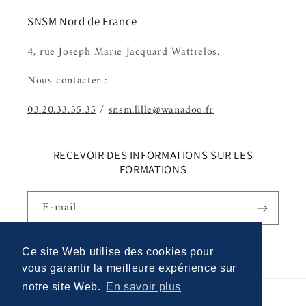
SNSM Nord de France
4, rue Joseph Marie Jacquard Wattrelos.
Nous contacter :
03.20.33.35.35
/
snsm.lille@wanadoo.fr
RECEVOIR DES INFORMATIONS SUR LES
FORMATIONS
E-mail
Facebook
Instagram
Ce site Web utilise des cookies pour
Ce site Web utilise des cookies pour
vous garantir la meilleure expérience sur
vous garantir la meilleure expérience sur
notre site Web.
notre site Web.
En savoir plus
En savoir plus
Moyens