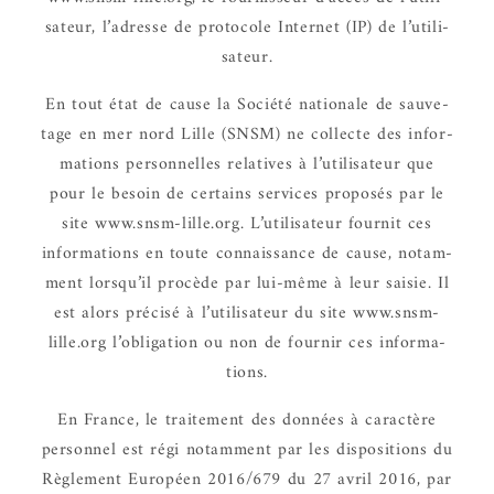
sa­teur, l’adresse de proto­cole Inter­net (IP) de l’uti­li­
sa­teur.
En tout état de cause la Société natio­nale de sauve­
tage en mer nord Lille (SNSM) ne collecte des infor­
ma­tions person­nelles rela­tives à l’uti­li­sa­teur que
pour le besoin de certains services propo­sés par le
site www.snsm-lille.org. L’uti­li­sa­teur four­nit ces
infor­ma­tions en toute connais­sance de cause, notam­
ment lorsqu’il procède par lui-même à leur saisie. Il
est alors précisé à l’uti­li­sa­teur du site www.snsm-
lille.org l’obli­ga­tion ou non de four­nir ces infor­ma­
tions.
En France, le trai­te­ment des données à carac­tère
person­nel est régi notam­ment par les dispo­si­tions du
Règle­ment Euro­péen 2016/679 du 27 avril 2016, par