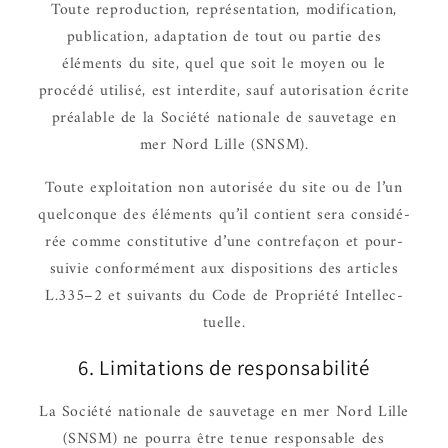
Toute repro­duc­tion, repré­sen­ta­tion, modi­fi­ca­tion,
publi­ca­tion, adap­ta­tion de tout ou partie des
éléments du site, quel que soit le moyen ou le
procédé utilisé, est inter­dite, sauf auto­ri­sa­tion écrite
préa­lable de la Société natio­nale de sauve­tage en
mer Nord Lille (SNSM).
Toute exploi­ta­tion non auto­ri­sée du site ou de l’un
quel­conque des éléments qu’il contient sera consi­dé­
rée comme consti­tu­tive d’une contre­façon et pour­
sui­vie confor­mé­ment aux dispo­si­tions des articles
L.335–2 et suivants du Code de Propriété Intel­lec­
tuelle.
6. Limi­ta­tions de respon­sa­bi­lité
La Société natio­nale de sauve­tage en mer Nord Lille
(SNSM) ne pourra être tenue respon­sable des