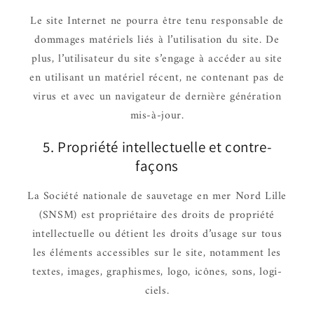
Le site Inter­net ne pourra être tenu respon­sable de
dommages maté­riels liés à l’uti­li­sa­tion du site. De
plus, l’uti­li­sa­teur du site s’en­gage à accé­der au site
en utili­sant un maté­riel récent, ne conte­nant pas de
virus et avec un navi­ga­teur de dernière géné­ra­tion
mis-à-jour.
5. Propriété intel­lec­tuelle et contre­
façons
La Société natio­nale de sauve­tage en mer Nord Lille
(SNSM) est proprié­taire des droits de propriété
intel­lec­tuelle ou détient les droits d’usage sur tous
les éléments acces­sibles sur le site, notam­ment les
textes, images, graphismes, logo, icônes, sons, logi­
ciels.