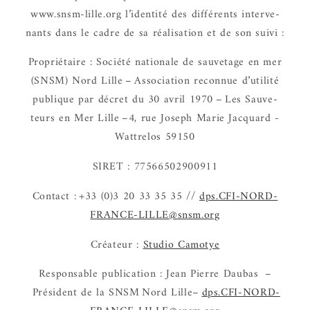
www.snsm-lille.org l’iden­tité des diffé­rents inter­ve­
nants dans le cadre de sa réali­sa­tion et de son suivi :
Proprié­taire : Société natio­nale de sauve­tage en mer
(SNSM) Nord Lille – Asso­cia­tion recon­nue d’uti­lité
publique par décret du 30 avril 1970 – Les Sauve­
teurs en Mer Lille –4, rue Joseph Marie Jacquard -
Wattrelos 59150
SIRET : 77566502900911
Contact : +33 (0)3 20 33 35 35 //
dps.CFI-NORD-
FRANCE-LILLE@snsm.org
Créa­teur :
Studio Camotye
Respon­sable publi­ca­tion : Jean Pierre Daubas –
Président de la SNSM Nord Lille–
dps.CFI-NORD-