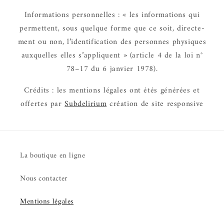
Infor­ma­tions person­nelles : « les infor­ma­tions qui
permettent, sous quelque forme que ce soit, direc­te­
ment ou non, l’iden­ti­fi­ca­tion des personnes physiques
auxquelles elles s’ap­pliquent » (article 4 de la loi n°
78–17 du 6 janvier 1978).
Crédits : les mentions légales ont étés géné­rées et
offertes par
Subde­li­rium
créa­tion de site respon­sive
La boutique en ligne
Nous contacter
Mentions légales