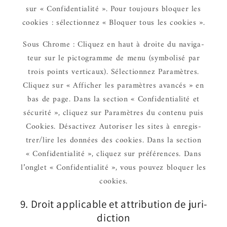
sur « Confi­den­tia­lité ». Pour toujours bloquer les
cookies : sélec­tion­nez « Bloquer tous les cookies ».
Sous Chrome : Cliquez en haut à droite du navi­ga­
teur sur le picto­gramme de menu (symbo­lisé par
trois points verti­caux). Sélec­tion­nez Para­mètres.
Cliquez sur « Affi­cher les para­mètres avan­cés » en
bas de page. Dans la section « Confi­den­tia­lité et
sécu­rité », cliquez sur Para­mètres du contenu puis
Cookies. Désac­ti­vez Auto­ri­ser les sites à enre­gis­
trer/lire les données des cookies. Dans la section
« Confi­den­tia­lité », cliquez sur préfé­rences. Dans
l’on­glet « Confi­den­tia­lité », vous pouvez bloquer les
cookies.
9. Droit appli­cable et attri­bu­tion de juri­
dic­tion