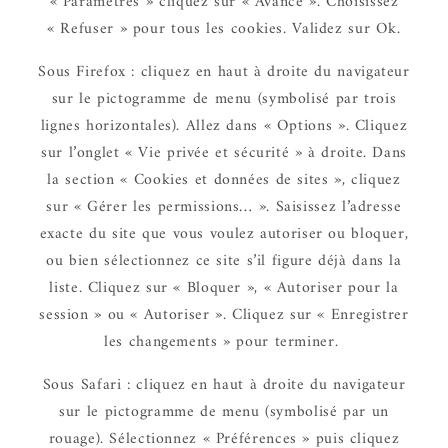
« Para­mètres » cliquez sur « Avancé ». Choi­sis­sez
« Refu­ser » pour tous les cookies. Vali­dez sur Ok.
Sous Fire­fox : cliquez en haut à droite du navi­ga­teur
sur le picto­gramme de menu (symbo­lisé par trois
lignes hori­zon­tales). Allez dans « Options ». Cliquez
sur l’on­glet « Vie privée et sécu­rité » à droite. Dans
la section « Cookies et données de sites », cliquez
sur « Gérer les permis­sions… ». Saisis­sez l’adresse
exacte du site que vous voulez auto­ri­ser ou bloquer,
ou bien sélec­tion­nez ce site s’il figure déjà dans la
liste. Cliquez sur « Bloquer », « Auto­ri­ser pour la
session » ou « Auto­ri­ser ». Cliquez sur « Enre­gis­trer
les chan­ge­ments » pour termi­ner.
Sous Safari : cliquez en haut à droite du navi­ga­teur
sur le picto­gramme de menu (symbo­lisé par un
rouage). Sélec­tion­nez « Préfé­rences » puis cliquez