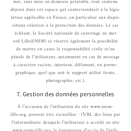
mer, sans mise en demeure préa­lable, tout contenu
déposé dans cet espace qui contre­vien­drait à la légis­
la­tion appli­cable en France, en parti­cu­lier aux dispo­
si­tions rela­tives à la protec­tion des données. Le cas
échéant, la Société natio­nale de sauve­tage en mer
ord Lille(SNSM) se réserve égale­ment la possi­bi­lité
de mettre en cause la respon­sa­bi­lité civile et/ou
pénale de l’uti­li­sa­teur, notam­ment en cas de message
à carac­tère raciste, inju­rieux, diffa­mant, ou porno­
gra­phique, quel que soit le support utilisé (texte,
photo­gra­phie, etc.).
7. Gestion des données person­nelles
À l’oc­ca­sion de l’uti­li­sa­tion du site www.snsm-
lille.org, peuvent être recueillies : l’URL des liens par
l’in­ter­mé­diaire desquels l’uti­li­sa­teur a accédé au site
www.snsm-lille.org, le four­nis­seur d’ac­cès de l’uti­li­