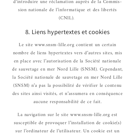
d’in­tro­duire une récla­ma­tion auprès de la Commis­
sion natio­nale de l’in­for­ma­tique et des liber­tés
(CNIL).
8. Liens hyper­textes et cookies
Le site www.snsm-lille.org contient un certain
nombre de liens hyper­textes vers d’autres sites, mis
en place avec l’au­to­ri­sa­tion de la Société natio­nale
de sauve­tage en mer Nord Lille (SNSM). Cepen­dant,
la Société natio­nale de sauve­tage en mer Nord Lille
(SNSM) n’a pas la possi­bi­lité de véri­fier le contenu
des sites ainsi visi­tés, et n’as­su­mera en consé­quence
aucune respon­sa­bi­lité de ce fait.
La navi­ga­tion sur le site www.snsm-lille.org est
suscep­tible de provoquer l’ins­tal­la­tion de cookie(s)
sur l’or­di­na­teur de l’uti­li­sa­teur. Un cookie est un