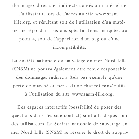
dommages directs et indi­rects causés au maté­riel de
l’uti­li­sa­teur, lors de l’ac­cès au site www.snsm-
lille.org, et résul­tant soit de l’uti­li­sa­tion d’un maté­
riel ne répon­dant pas aux spéci­fi­ca­tions indiquées au
point 4, soit de l’ap­pa­ri­tion d’un bug ou d’une
incom­pa­ti­bi­lité.
La Société natio­nale de sauve­tage en mer Nord Lille
(SNSM) ne pourra égale­ment être tenue respon­sable
des dommages indi­rects (tels par exemple qu’une
perte de marché ou perte d’une chance) consé­cu­tifs
à l’uti­li­sa­tion du site www.snsm-lille.org.
Des espaces inter­ac­tifs (possi­bi­lité de poser des
ques­tions dans l’es­pace contact) sont à la dispo­si­tion
des utili­sa­teurs. La Société natio­nale de sauve­tage en
mer Nord Lille (SNSM) se réserve le droit de suppri­