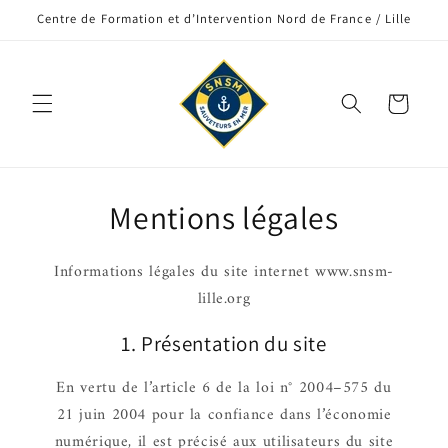
et
Centre de Formation et d’Intervention Nord de France / Lille
passer
au
contenu
Panier
Mentions légales
Infor­ma­tions légales du site inter­net www.snsm-
lille.org
1. Présen­ta­tion du site
En vertu de l’ar­ticle 6 de la loi n° 2004–575 du
21 juin 2004 pour la confiance dans l’éco­no­mie
numé­rique, il est précisé aux utili­sa­teurs du site