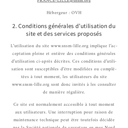
FRANCE-LILLE@snsm.org
Héber­geur : OVH
2. Condi­tions géné­rales d’uti­li­sa­tion du
site et des services propo­sés
L’uti­li­sa­tion du site www.snsm-lille.org implique l’ac­
cep­ta­tion pleine et entière des condi­tions géné­rales
d’uti­li­sa­tion ci-après décrites. Ces condi­tions d’uti­li­
sa­tion sont suscep­tibles d’être modi­fiées ou complé­
tées à tout moment, les utili­sa­teurs du site
www.snsm-lille.org sont donc invi­tés à les consul­ter
de manière régu­lière.
Ce site est norma­le­ment acces­sible à tout moment
aux utili­sa­teurs. Une inter­rup­tion pour raison de
main­te­nance tech­nique peut être toute­fois déci­dée
par la Société natio­nale de sauve­tage en mer Nord