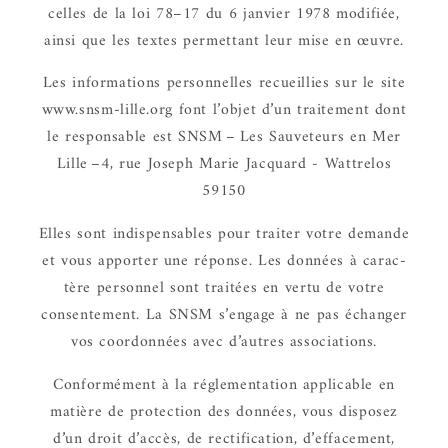
celles de la loi 78–17 du 6 janvier 1978 modi­fiée,
ainsi que les textes permet­tant leur mise en œuvre.
Les infor­ma­tions person­nelles recueillies sur le site
www.snsm-lille.org font l’objet d’un trai­te­ment dont
le respon­sable est SNSM – Les Sauve­teurs en Mer
Lille –4, rue Joseph Marie Jacquard - Wattrelos
59150
Elles sont indis­pen­sables pour trai­ter votre demande
et vous appor­ter une réponse. Les données à carac­
tère person­nel sont trai­tées en vertu de votre
consen­te­ment. La SNSM s’en­gage à ne pas échan­ger
vos coor­don­nées avec d’autres asso­cia­tions.
Confor­mé­ment à la régle­men­ta­tion appli­cable en
matière de protec­tion des données, vous dispo­sez
d’un droit d’ac­cès, de recti­fi­ca­tion, d’ef­fa­ce­ment,