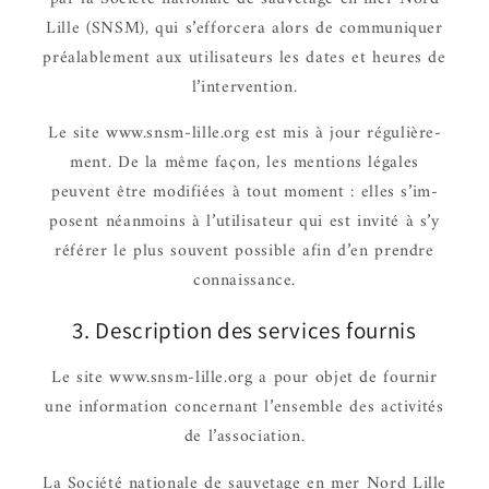
Lille (SNSM), qui s’ef­for­cera alors de commu­niquer
préa­la­ble­ment aux utili­sa­teurs les dates et heures de
l’in­ter­ven­tion.
Le site www.snsm-lille.org est mis à jour régu­liè­re­
ment. De la même façon, les mentions légales
peuvent être modi­fiées à tout moment : elles s’im­
posent néan­moins à l’uti­li­sa­teur qui est invité à s’y
réfé­rer le plus souvent possible afin d’en prendre
connais­sance.
3. Descrip­tion des services four­nis
Le site www.snsm-lille.org a pour objet de four­nir
une infor­ma­tion concer­nant l’en­semble des acti­vi­tés
de l’as­so­cia­tion.
La Société natio­nale de sauve­tage en mer Nord Lille